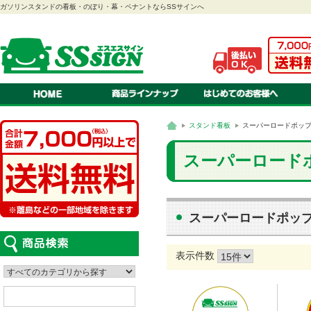
ガソリンスタンドの看板・のぼり・幕・ペナントならSSサインへ
のぼり
ご注文方法・送料・納期・
当店
幕
お見積りについて
会社
ペナント
オリジナル 注文のながれ
特定
連続旗・オープン幕
オリジナル 書体・色見本
プラ
紅白幕
オリジナル 対応ソフト
スクリーン看板
オリジナル 入稿の方法・種
A型看板
スタンド看板
ステッカー
看板
吸盤付きカードケース
LEDパネル
スタンド看板
スーパーロードポッ
ロールスクリーン
車検証ホルダー
はっぴ・腕章
テント
カタログスタンド
て
スーパーロード
スーパーロードポップ
表示件数