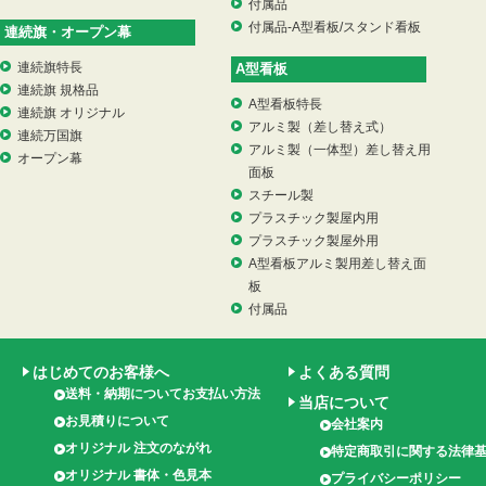
付属品
付属品-A型看板/スタンド看板
連続旗・オープン幕
連続旗特長
A型看板
連続旗 規格品
A型看板特長
連続旗 オリジナル
アルミ製（差し替え式）
連続万国旗
アルミ製（一体型）差し替え用
オープン幕
面板
スチール製
プラスチック製屋内用
プラスチック製屋外用
A型看板アルミ製用差し替え面
板
付属品
はじめてのお客様へ
よくある質問
送料・納期についてお支払い方法
当店について
お見積りについて
会社案内
オリジナル 注文のながれ
特定商取引に関する法律
オリジナル 書体・色見本
プライバシーポリシー