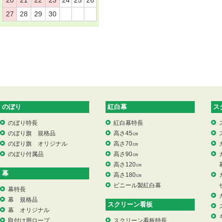
20
21
22
23
24
25
26
27
28
29
30
のぼり
紅白幕
ス
のぼり特長
紅白幕特長
のぼり旗 規格品
高さ45㎝
のぼり旗 オリジナル
高さ70㎝
のぼり付属品
高さ90㎝
高さ120㎝
幕
高さ180㎝
ビニール製紅白幕
幕特長
幕 規格品
スクリーン看板
幕 オリジナル
取付け用ロープ
スクリーン看板特長