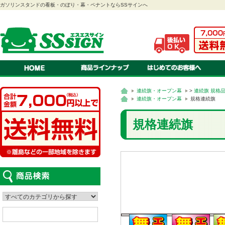
ガソリンスタンドの看板・のぼり・幕・ペナントならSSサインへ
のぼり
ご注文方法・送料・納期・
当店
幕
お見積りについて
会社
ペナント
オリジナル 注文のながれ
特定
連続旗・オープン幕
オリジナル 書体・色見本
プラ
紅白幕
オリジナル 対応ソフト
スクリーン看板
オリジナル 入稿の方法・種
A型看板
スタンド看板
ステッカー
看板
吸盤付きカードケース
LEDパネル
連続旗・オープン幕
>
連続旗 規格
ロールスクリーン
車検証ホルダー
はっぴ・腕章
テント
カタログスタンド
て
連続旗・オープン幕
規格連続旗
規格連続旗