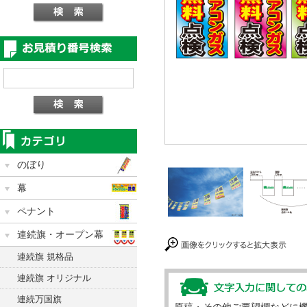
のぼり
幕
ペナント
連続旗・オープン幕
連続旗 規格品
連続旗 オリジナル
連続万国旗
原稿・その他ご要望欄などに