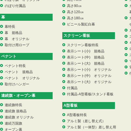
のぼり付属品
高さ90㎝
高さ120㎝
幕
高さ180㎝
ビニール製紅白幕
幕特長
幕 規格品
スクリーン看板
幕 オリジナル
取付け用ロープ
スクリーン看板特長
表示シート(小) 規格品
ペナント
表示シート(中) 規格品
表示シート(大) 規格品
ペナント特長
表示シート(小) オリジナル
ペナント 規格品
表示シート(中) オリジナル
ペナント オリジナル
表示シート(大) オリジナル
取付けハンガー
付属品
付属品-A型看板/スタンド看板
連続旗・オープン幕
連続旗特長
A型看板
連続旗 規格品
A型看板特長
連続旗 オリジナル
アルミ製（差し替え式）
連続万国旗
アルミ製（一体型）差し替え用
オープン幕