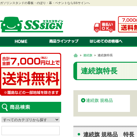
ガソリンスタンドの看板・のぼり・幕・ペナントならSSサインへ
のぼり
ご注文方法・送料・納期・
当店
幕
お見積りについて
会社
ペナント
オリジナル 注文のながれ
特定
連続旗・オープン幕
オリジナル 書体・色見本
プラ
紅白幕
オリジナル 対応ソフト
スクリーン看板
オリジナル 入稿の方法・種
A型看板
スタンド看板
ステッカー
看板
吸盤付きカードケース
LEDパネル
連続旗
連続旗特長
ロールスクリーン
車検証ホルダー
はっぴ・腕章
テント
カタログスタンド
て
連続旗特長
連続旗 規格品
連続旗 規格品 特長