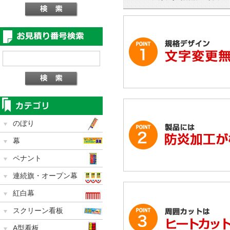
のぼり
幕
ペナント
連続旗・オープン幕
紅白幕
スクリーン看板
A型看板