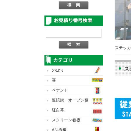
ステッカ
ス
のぼり
幕
ペナント
連続旗・オープン幕
紅白幕
スクリーン看板
A型看板