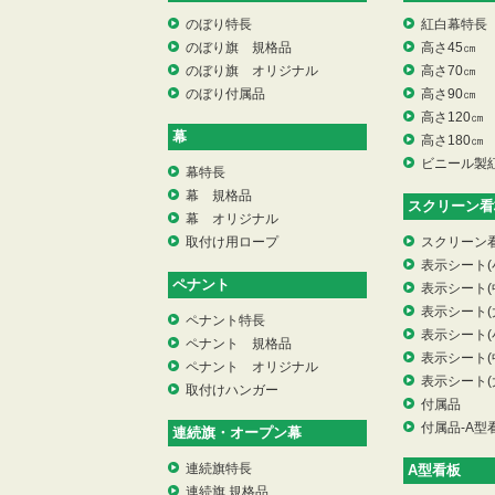
のぼり特長
紅白幕特長
のぼり旗 規格品
高さ45㎝
のぼり旗 オリジナル
高さ70㎝
のぼり付属品
高さ90㎝
高さ120㎝
幕
高さ180㎝
ビニール製
幕特長
幕 規格品
スクリーン看
幕 オリジナル
取付け用ロープ
スクリーン
表示シート(
ペナント
表示シート(
表示シート(
ペナント特長
表示シート(
ペナント 規格品
表示シート(
ペナント オリジナル
表示シート(
取付けハンガー
付属品
付属品-A型
連続旗・オープン幕
連続旗特長
A型看板
連続旗 規格品