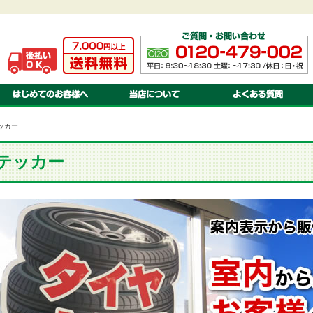
ご注文方法・送料・納期・お支払方法について
当店について
お見積りについて
会社案内
オリジナル 注文のながれ
特定商取引に関する法律基づく表示
オリジナル 書体・色見本
プライバシーポリシー
オリジナル 対応ソフト
オリジナル 入稿の方法・種類
ッカー
テッカー