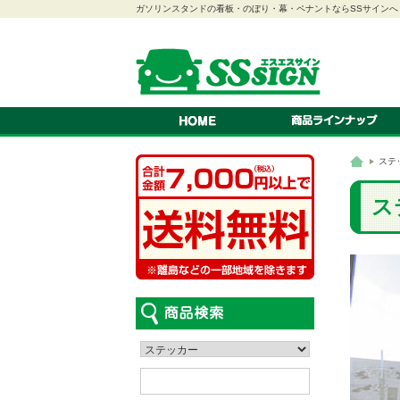
ガソリンスタンドの看板・のぼり・幕・ペナントならSSサインへ
のぼり
幕
ペナント
連続旗・オープン幕
紅白幕
スクリーン看板
A型看板
スタンド看板
ステッカー
看板
吸盤付きカードケース
LEDパネル
ロールスクリーン
ステ
車検証ホルダー
はっぴ・腕章
テント
カタログスタンド
ス