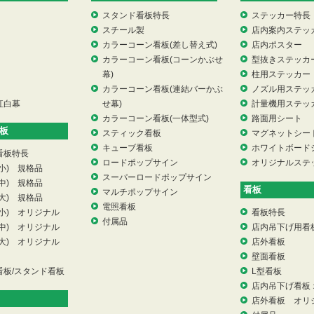
スタンド看板特長
ステッカー特長
スチール製
店内案内ステッ
カラーコーン看板(差し替え式)
店内ポスター
カラーコーン看板(コーンかぶせ
型抜きステッカ
幕)
柱用ステッカー
カラーコーン看板(連結バーかぶ
ノズル用ステッ
紅白幕
せ幕)
計量機用ステッ
カラーコーン看板(一体型式)
路面用シート
板
スティック看板
マグネットシー
キューブ看板
ホワイトボード
看板特長
ロードポップサイン
オリジナルステ
小) 規格品
スーパーロードポップサイン
中) 規格品
看板
マルチポップサイン
大) 規格品
電照看板
小) オリジナル
看板特長
付属品
中) オリジナル
店内吊下げ用看
大) オリジナル
店外看板
壁面看板
看板/スタンド看板
L型看板
店内吊下げ看板
店外看板 オリ