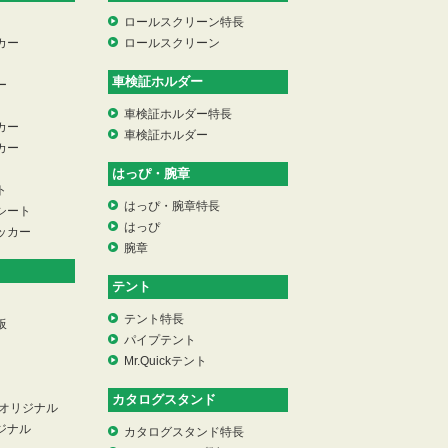
ロールスクリーン特長
カー
ロールスクリーン
車検証ホルダー
ー
車検証ホルダー特長
カー
車検証ホルダー
カー
はっぴ・腕章
ト
はっぴ・腕章特長
シート
はっぴ
ッカー
腕章
テント
テント特長
板
パイプテント
Mr.Quickテント
カタログスタンド
 オリジナル
ジナル
カタログスタンド特長