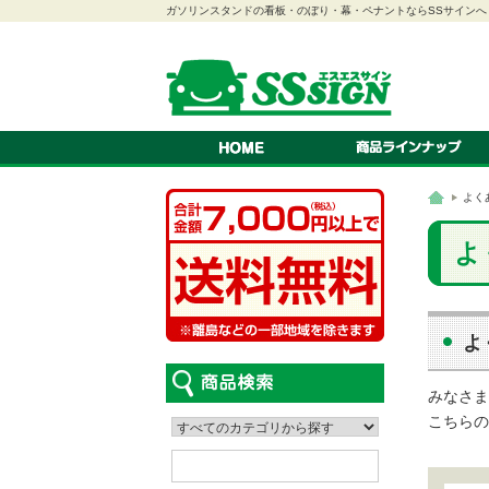
ガソリンスタンドの看板・のぼり・幕・ペナントならSSサインへ
のぼり
幕
ペナント
連続旗・オープン幕
紅白幕
スクリーン看板
A型看板
スタンド看板
ステッカー
看板
吸盤付きカードケース
LEDパネル
ロールスクリーン
よく
車検証ホルダー
はっぴ・腕章
テント
カタログスタンド
よ
よ
みなさま
こちらの