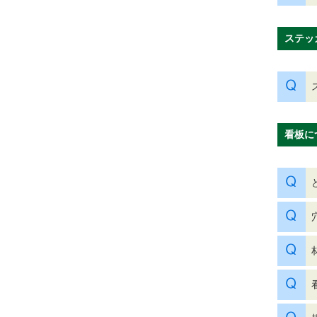
ステッ
看板に