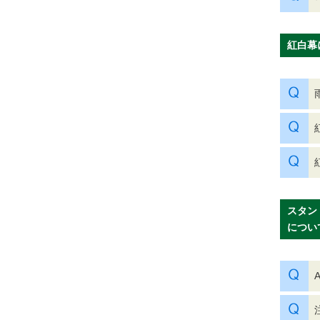
紅白幕
スタン
につい