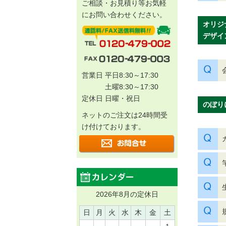
ご相談・お見積り等お気軽
にお問い合わせください。
オリジ
デザイ
営業日 平日8:30～17:30
土曜8:30～17:30
定休日 日曜・祝日
のぼり
ネットのご注文は24時間受
け付けております。
2026年8月の定休日
日
月
火
水
木
金
土