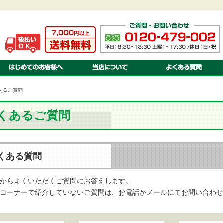
ご注文方法・送料・納期・お支払方法について
当店について
お見積りについて
会社案内
オリジナル 注文のながれ
特定商取引に関する法律基づく表示
オリジナル 書体・色見本
プライバシーポリシー
オリジナル 対応ソフト
オリジナル 入稿の方法・種類
あるご質問
くあるご質問
くある質問
からよくいただくご質問にお答えします。
コーナーで紹介していないご質問は、お電話かメールにてお問い合わせ