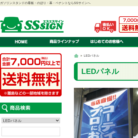
ガソリンスタンドの看板・のぼり・幕・ペナントならSSサインへ
のぼり
ご注文方法・送料・納期・
当店
幕
お見積りについて
会社
ペナント
オリジナル 注文のながれ
特定
連続旗・オープン幕
オリジナル 書体・色見本
プラ
紅白幕
オリジナル 対応ソフト
スクリーン看板
オリジナル 入稿の方法・種
A型看板
スタンド看板
ステッカー
看板
吸盤付きカードケース
LEDパネル
LEDパネル
ロールスクリーン
車検証ホルダー
はっぴ・腕章
テント
カタログスタンド
て
LEDパネル