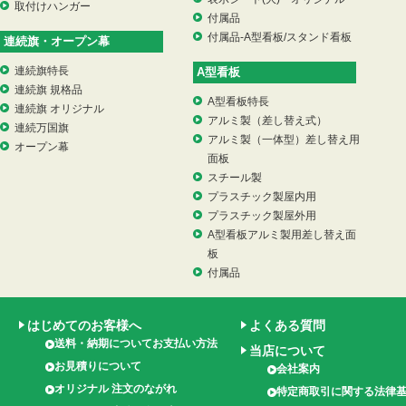
取付けハンガー
付属品
付属品-A型看板/スタンド看板
連続旗・オープン幕
連続旗特長
A型看板
連続旗 規格品
A型看板特長
連続旗 オリジナル
アルミ製（差し替え式）
連続万国旗
アルミ製（一体型）差し替え用
オープン幕
面板
スチール製
プラスチック製屋内用
プラスチック製屋外用
A型看板アルミ製用差し替え面
板
付属品
はじめてのお客様へ
よくある質問
送料・納期についてお支払い方法
当店について
お見積りについて
会社案内
オリジナル 注文のながれ
特定商取引に関する法律