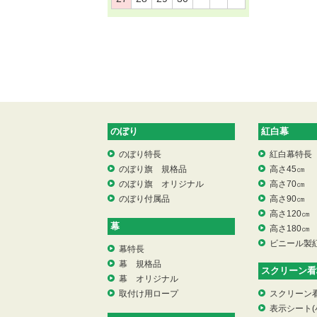
のぼり
紅白幕
のぼり特長
紅白幕特長
のぼり旗 規格品
高さ45㎝
のぼり旗 オリジナル
高さ70㎝
のぼり付属品
高さ90㎝
高さ120㎝
幕
高さ180㎝
ビニール製
幕特長
幕 規格品
スクリーン看
幕 オリジナル
取付け用ロープ
スクリーン
表示シート(