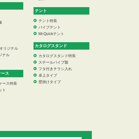
テント
テント特長
板
パイプテント
Mr.Quickテント
カタログスタンド
 オリジナル
ジナル
カタログスタンド特長
スチールパイプ製
フタ付きチラシ入れ
ケース
卓上タイプ
壁掛けタイプ
ケース特長
ット