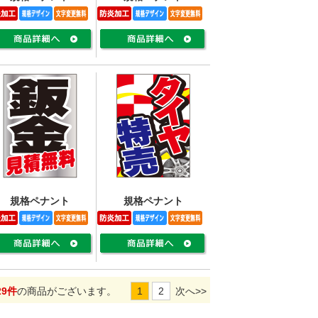
規格ペナント
規格ペナント
29件
の商品がございます。
1
2
次へ>>