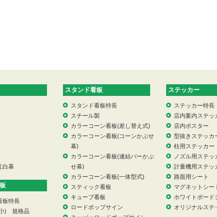
スタンド看板
ステッカー
スタンド看板特長
ステッカー特長
スチール製
店内案内ステッ
カラーコーン看板(差し替え式)
店内ポスター
カラーコーン看板(コーンかぶせ
型抜きステッカ
幕)
柱用ステッカー
カラーコーン看板(連結バーかぶ
ノズル用ステッ
紅白幕
せ幕)
計量機用ステッ
カラーコーン看板(一体型式)
路面用シート
板
スティック看板
マグネットシー
キューブ看板
ホワイトボード
看板特長
ロードポップサイン
オリジナルステ
小) 規格品