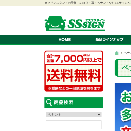
ガソリンスタンドの看板・のぼり・幕・ペナントならSSサインへ
のぼり
幕
ペナント
連続旗・オープン幕
紅白幕
スクリーン看板
A型看板
スタンド看板
ステッカー
看板
吸盤付きカードケース
LEDパネル
ロールスクリーン
ペナ
車検証ホルダー
はっぴ・腕章
テント
カタログスタンド
ペ