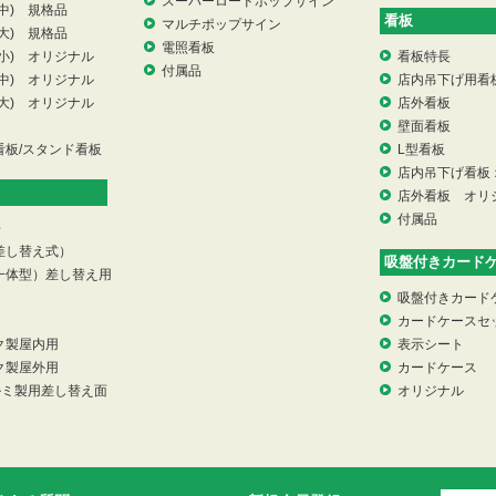
スーパーロードポップサイン
中) 規格品
看板
マルチポップサイン
大) 規格品
電照看板
小) オリジナル
看板特長
付属品
中) オリジナル
店内吊下げ用看
大) オリジナル
店外看板
壁面看板
看板/スタンド看板
L型看板
店内吊下げ看板
店外看板 オリ
付属品
長
差し替え式）
吸盤付きカード
一体型）差し替え用
吸盤付きカード
カードケースセ
ク製屋内用
表示シート
ク製屋外用
カードケース
ルミ製用差し替え面
オリジナル