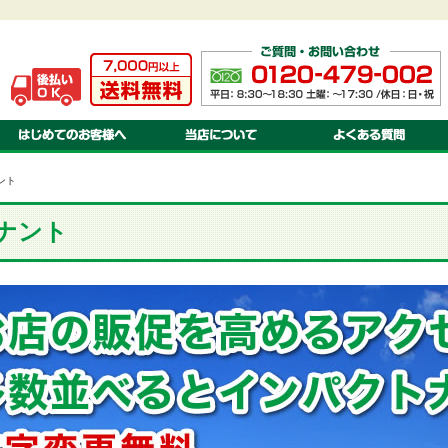
ご注文方法・送料・納期・お支払方法について
当店について
お見積りについて
会社案内
オリジナル 注文のながれ
特定商取引に関する法律基づく表示
オリジナル 書体・色見本
プライバシーポリシー
オリジナル 対応ソフト
オリジナル 入稿の方法・種類
ント
ナント