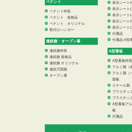
ペナント
表示シート(
表示シート(
ペナント特長
表示シート(
ペナント 規格品
表示シート(
ペナント オリジナル
表示シート(
取付けハンガー
付属品
付属品-A型
連続旗・オープン幕
連続旗特長
A型看板
連続旗 規格品
A型看板特
連続旗 オリジナル
アルミ製（
連続万国旗
アルミ製（
オープン幕
面板
スチール製
プラスチッ
プラスチッ
A型看板ア
板
付属品