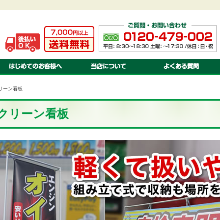
ご注文方法・送料・納期・お支払方法について
当店について
お見積りについて
会社案内
オリジナル 注文のながれ
特定商取引に関する法律基づく表示
オリジナル 書体・色見本
プライバシーポリシー
オリジナル 対応ソフト
オリジナル 入稿の方法・種類
リーン看板
クリーン看板