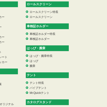
ロールスクリーン
ロールスクリーン特長
カー
ロールスクリーン
車検証ホルダー
ー
車検証ホルダー特長
カー
車検証ホルダー
カー
はっぴ・腕章
ト
はっぴ・腕章特長
シート
はっぴ
ッカー
腕章
テント
テント特長
板
パイプテント
Mr.Quickテント
カタログスタンド
 オリジナル