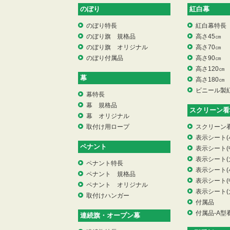
のぼり
紅白幕
のぼり特長
紅白幕特長
のぼり旗 規格品
高さ45㎝
のぼり旗 オリジナル
高さ70㎝
のぼり付属品
高さ90㎝
高さ120㎝
幕
高さ180㎝
ビニール製
幕特長
幕 規格品
スクリーン看
幕 オリジナル
取付け用ロープ
スクリーン
表示シート(
ペナント
表示シート(
表示シート(
ペナント特長
表示シート(
ペナント 規格品
表示シート(
ペナント オリジナル
表示シート(
取付けハンガー
付属品
付属品-A型
連続旗・オープン幕