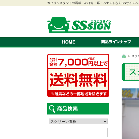
ガソリンスタンドの看板・のぼり・幕・ペナントならSSサインへ
のぼり
幕
ペナント
連続旗・オープン幕
紅白幕
スクリーン看板
A型看板
スタンド看板
ステッカー
看板
吸盤付きカードケース
LEDパネル
ロールスクリーン
スク
車検証ホルダー
はっぴ・腕章
テント
カタログスタンド
ス