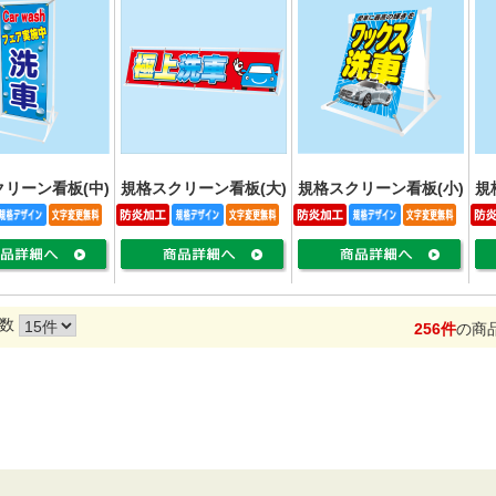
リーン看板(中)
規格スクリーン看板(大)
規格スクリーン看板(小)
規
数
256件
の商