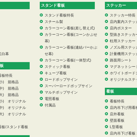
スタンド看板
ステッカー
スタンド看板特長
ステッカー特長
スチール製
店内案内ステッ
カラーコーン看板(差し替え式)
店内ポスター
カラーコーン看板(コーンかぶせ
型抜きステッカ
幕)
柱用ステッカー
カラーコーン看板(連結バーかぶ
ノズル用ステッ
紅白幕
せ幕)
計量機用ステッ
カラーコーン看板(一体型式)
路面用シート
板
スティック看板
マグネットシー
キューブ看板
ホワイトボード
看板特長
ロードポップサイン
オリジナルステ
小) 規格品
スーパーロードポップサイン
中) 規格品
看板
マルチポップサイン
大) 規格品
電照看板
小) オリジナル
看板特長
付属品
中) オリジナル
店内吊下げ用看
大) オリジナル
店外看板
壁面看板
看板/スタンド看板
L型看板
店内吊下げ看板