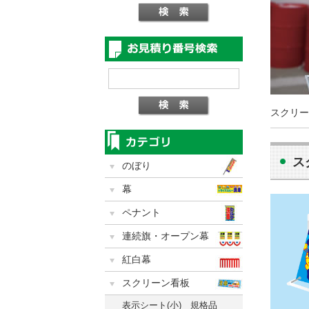
スクリー
ス
のぼり
幕
ペナント
連続旗・オープン幕
紅白幕
スクリーン看板
表示シート(小) 規格品