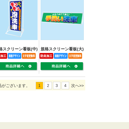
格スクリーン看板(中)
規格スクリーン看板(大)
品がございます。
1
2
3
4
次へ>>