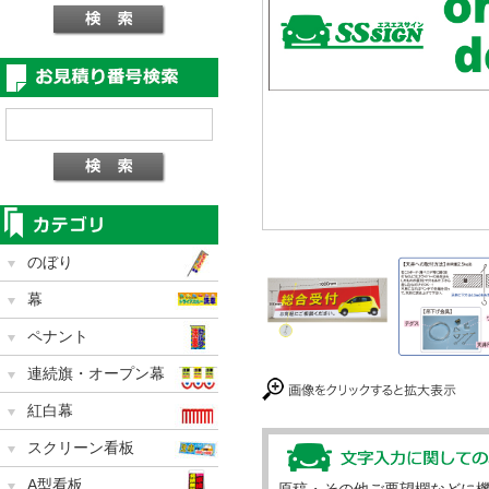
のぼり
幕
ペナント
連続旗・オープン幕
紅白幕
スクリーン看板
A型看板
原稿・その他ご要望欄などに