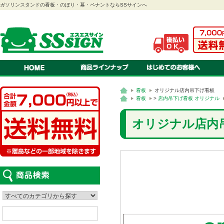
ガソリンスタンドの看板・のぼり・幕・ペナントならSSサインへ
のぼり
ご注文方法・送料・納期・
当店
幕
お見積りについて
会社
ペナント
オリジナル 注文のながれ
特定
連続旗・オープン幕
オリジナル 書体・色見本
プラ
紅白幕
オリジナル 対応ソフト
スクリーン看板
オリジナル 入稿の方法・種
A型看板
スタンド看板
ステッカー
看板
吸盤付きカードケース
LEDパネル
看板
オリジナル店内吊下げ看板
ロールスクリーン
車検証ホルダー
はっぴ・腕章
テント
カタログスタンド
て
看板
>
店内吊下げ看板 オリジナル
オリジナル店内