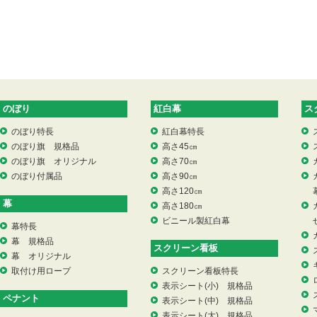
のぼり
紅白幕
ス
のぼり特長
紅白幕特長
のぼり旗 規格品
高さ45㎝
のぼり旗 オリジナル
高さ70㎝
のぼり付属品
高さ90㎝
高さ120㎝
幕
高さ180㎝
ビニール製紅白幕
幕特長
幕 規格品
スクリーン看板
幕 オリジナル
取付け用ロープ
スクリーン看板特長
表示シート(小) 規格品
ペナント
表示シート(中) 規格品
表示シート(大) 規格品