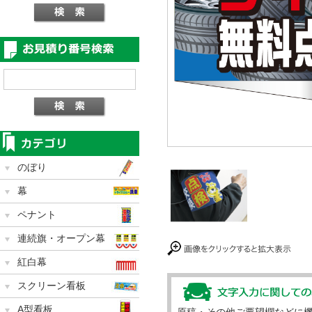
のぼり
幕
ペナント
連続旗・オープン幕
紅白幕
スクリーン看板
A型看板
原稿・その他ご要望欄などに