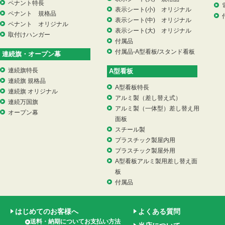
ペナント特長
表示シート(小) オリジナル
ペナント 規格品
表示シート(中) オリジナル
ペナント オリジナル
表示シート(大) オリジナル
取付けハンガー
付属品
付属品-A型看板/スタンド看板
連続旗・オープン幕
連続旗特長
A型看板
連続旗 規格品
A型看板特長
連続旗 オリジナル
アルミ製（差し替え式）
連続万国旗
アルミ製（一体型）差し替え用
オープン幕
面板
スチール製
プラスチック製屋内用
プラスチック製屋外用
A型看板アルミ製用差し替え面
板
付属品
はじめてのお客様へ
よくある質問
送料・納期についてお支払い方法