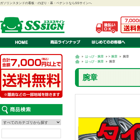
ガソリンスタンドの看板・のぼり・幕・ペナントならSSサインへ
のぼり
ご注文方法・送料・納期・
当店
幕
お見積りについて
会社
ペナント
オリジナル 注文のながれ
特定
連続旗・オープン幕
オリジナル 書体・色見本
プラ
紅白幕
オリジナル 対応ソフト
スクリーン看板
オリジナル 入稿の方法・種
A型看板
スタンド看板
ステッカー
看板
吸盤付きカードケース
LEDパネル
はっぴ・腕章
>
腕章
腕章
ロールスクリーン
車検証ホルダー
はっぴ・腕章
テント
カタログスタンド
て
はっぴ・腕章
腕章
腕章