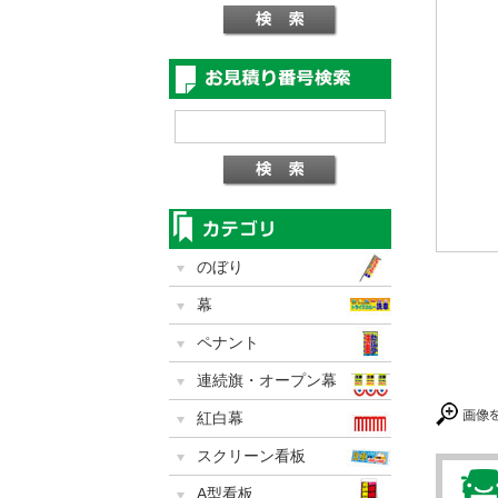
のぼり
幕
ペナント
連続旗・オープン幕
紅白幕
スクリーン看板
A型看板