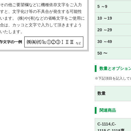
その他ご要望欄などに機種依存文字をご入力
5 ～9
すと、文字化け等の不具合が発生する可能性
います。 (株)や(有)などの省略文字をご使用に
10 ～19
合は、カッコと文字で入力して頂きますよう
20 ～29
いたします。
30 ～49
50 〜
数量とオプショ
※下記項目を記入して
数量
関連商品
C-1114,C-
1115,C-1118専