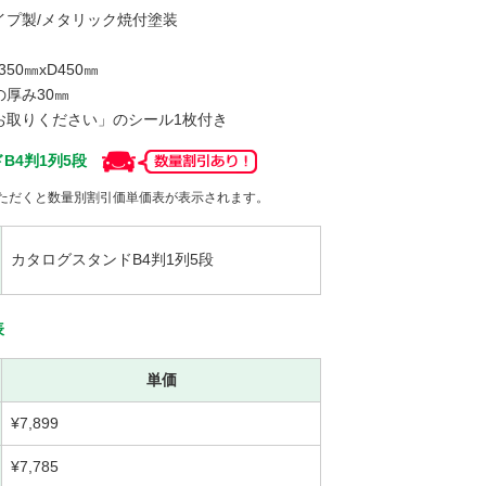
イプ製/メタリック焼付塗装
350㎜xD450㎜
み30㎜
お取りください」のシール1枚付き
B4判1列5段
ただくと数量別割引価単価表が表示されます。
カタログスタンドB4判1列5段
表
単価
¥7,899
¥7,785