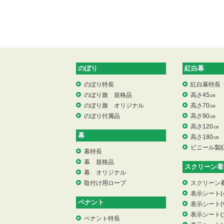
のぼり
紅白幕
のぼり特長
紅白幕特長
のぼり旗 規格品
高さ45㎝
のぼり旗 オリジナル
高さ70㎝
のぼり付属品
高さ90㎝
高さ120㎝
幕
高さ180㎝
ビニール製
幕特長
幕 規格品
スクリーン看
幕 オリジナル
取付け用ロープ
スクリーン
表示シート(
ペナント
表示シート(
表示シート(
ペナント特長