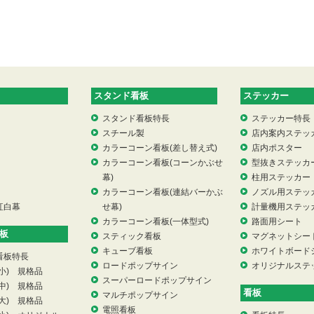
スタンド看板
ステッカー
スタンド看板特長
ステッカー特長
スチール製
店内案内ステッ
カラーコーン看板(差し替え式)
店内ポスター
カラーコーン看板(コーンかぶせ
型抜きステッカ
幕)
柱用ステッカー
カラーコーン看板(連結バーかぶ
ノズル用ステッ
紅白幕
せ幕)
計量機用ステッ
カラーコーン看板(一体型式)
路面用シート
板
スティック看板
マグネットシー
キューブ看板
ホワイトボード
看板特長
ロードポップサイン
オリジナルステ
小) 規格品
スーパーロードポップサイン
中) 規格品
看板
マルチポップサイン
大) 規格品
電照看板