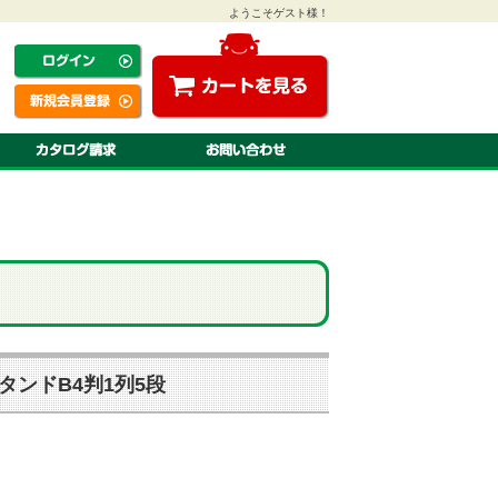
ようこそゲスト様！
タンドB4判1列5段