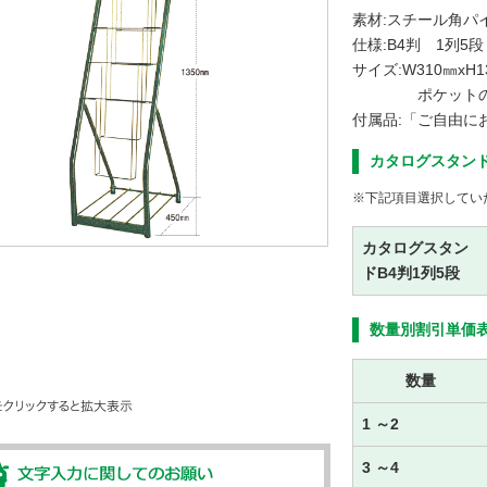
素材:スチール角パ
仕様:B4判 1列5段
サイズ:W310㎜xH1
ポケットの厚
付属品:「ご自由に
カタログスタンド
※下記項目選択してい
カタログスタン
ドB4判1列5段
数量別割引単価
数量
1 ～2
3 ～4