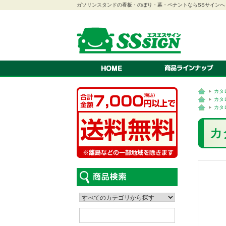
ガソリンスタンドの看板・のぼり・幕・ペナントならSSサインへ
のぼり
幕
ペナント
連続旗・オープン幕
紅白幕
スクリーン看板
A型看板
スタンド看板
ステッカー
看板
吸盤付きカードケース
LEDパネル
ロールスクリーン
カタ
車検証ホルダー
はっぴ・腕章
テント
カタログスタンド
カタ
カタ
カ