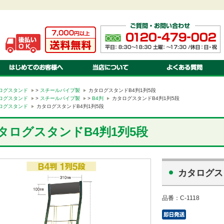
ご注文方法・送料・納期・お支払方法について
当店について
お見積りについて
会社案内
オリジナル 注文のながれ
特定商取引に関する法律基づく表示
オリジナル 書体・色見本
プライバシーポリシー
オリジナル 対応ソフト
オリジナル 入稿の方法・種類
ログスタンド
>
スチールパイプ製
カタログスタンドB4判1列5段
ログスタンド
>
スチールパイプ製
>
B4判
カタログスタンドB4判1列5段
ログスタンド
カタログスタンドB4判1列5段
タログスタンドB4判1列5段
カタログス
品番：
C-1118